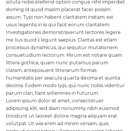
soluta nobis eleifend option congue nihil imperdiet
doming id quod mazim placerat facer possim
assum. Typi non habent claritatem insitam; est
usus legentis in iis qui facit eorum claritatem.
Investigationes demonstraverunt lectores legere
me lius quod ii legunt saepius. Claritas est etiam
processus dynamicus, qui sequitur mutationem
consuetudium lectorum. Mirum est notare quam
littera gothica, quam nunc putamus parum
claram, anteposuerit litterarum formas
humanitatis per seacula quarta decima et quinta
decima. Eodem modo typi, qui nunc nobis videntur
parum clari, fiant sollemnes in futurum.
Lorem ipsum dolor sit amet, consectetuer
adipiscing elit, sed diam nonummy nibh euismod
tincidunt ut laoreet dolore magna aliquam erat
volutpat. Ut wisi enim ad minim veniam, quis