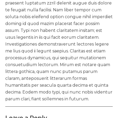
praesent luptatum zzril delenit augue duis dolore
te feugait nulla facilisi. Nam liber tempor cum
soluta nobis eleifend option congue nihil imperdiet
doming id quod mazim placerat facer possim
assum. Typi non habent claritatem insitam; est
usus legentis in iis qui facit eorum claritatem.
Investigationes demonstraverunt lectores legere
me lius quod ii legunt saepius. Claritas est etiam
processus dynamicus, qui sequitur mutationem
consuetudium lectorum. Mirum est notare quam
littera gothica, quam nunc putamus parum
claram, anteposuerit litterarum formas
humanitatis per seacula quarta decima et quinta
decima. Eodem modo typi, qui nunc nobis videntur
parum clari, fiant sollemnes in futurum.
Leave a Reply