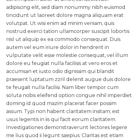
adipiscing elit, sed diam nonummy nibh euismod
tincidunt ut laoreet dolore magna aliquam erat
volutpat. Ut wisi enim ad minim veniam, quis
nostrud exerci tation ullamcorper suscipit lobortis
nisl ut aliquip ex ea commodo consequat. Duis
autem vel eum iriure dolor in hendrerit in
vulputate velit esse molestie consequat, vel illum
dolore eu feugiat nulla facilisis at vero eros et
accumsan et iusto odio dignissim qui blandit
praesent luptatum zzril delenit augue duis dolore
te feugait nulla facilisi. Nam liber tempor cum
soluta nobis eleifend option congue nihil imperdiet
doming id quod mazim placerat facer possim
assum. Typi non habent claritatem insitam; est
usus legentis in iis qui facit eorum claritatem.
Investigationes demonstraverunt lectores legere
me lius quod ii legunt saepius. Claritas est etiam