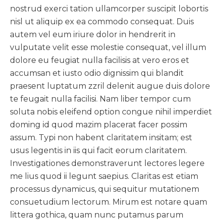
nostrud exerci tation ullamcorper suscipit lobortis
nisl ut aliquip ex ea commodo consequat. Duis
autem vel eum iriure dolor in hendrerit in
vulputate velit esse molestie consequat, vel illum
dolore eu feugiat nulla facilisis at vero eros et
accumsan et iusto odio dignissim qui blandit
praesent luptatum zzril delenit augue duis dolore
te feugait nulla facilisi. Nam liber tempor cum
soluta nobis eleifend option congue nihil imperdiet
doming id quod mazim placerat facer possim
assum. Typi non habent claritatem insitam; est
usus legentis in iis qui facit eorum claritatem.
Investigationes demonstraverunt lectores legere
me lius quod ii legunt saepius. Claritas est etiam
processus dynamicus, qui sequitur mutationem
consuetudium lectorum. Mirum est notare quam
littera gothica, quam nunc putamus parum