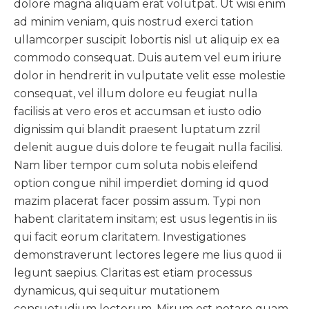
dolore magna aliquam erat volutpat. Ut wisi enim
ad minim veniam, quis nostrud exerci tation
ullamcorper suscipit lobortis nisl ut aliquip ex ea
commodo consequat. Duis autem vel eum iriure
dolor in hendrerit in vulputate velit esse molestie
consequat, vel illum dolore eu feugiat nulla
facilisis at vero eros et accumsan et iusto odio
dignissim qui blandit praesent luptatum zzril
delenit augue duis dolore te feugait nulla facilisi.
Nam liber tempor cum soluta nobis eleifend
option congue nihil imperdiet doming id quod
mazim placerat facer possim assum. Typi non
habent claritatem insitam; est usus legentis in iis
qui facit eorum claritatem. Investigationes
demonstraverunt lectores legere me lius quod ii
legunt saepius. Claritas est etiam processus
dynamicus, qui sequitur mutationem
consuetudium lectorum. Mirum est notare quam