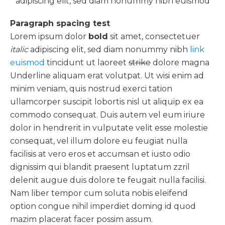
adipiscing elit, sed diam nonummy nibh euismod
Paragraph spacing test
Lorem ipsum dolor
bold
sit amet, consectetuer
italic
adipiscing elit, sed diam nonummy nibh
link
euismod
tincidunt ut laoreet
strike
dolore magna
Underline aliquam erat volutpat. Ut wisi enim ad
minim veniam, quis nostrud exerci tation
ullamcorper suscipit lobortis nisl ut aliquip ex ea
commodo consequat. Duis autem vel eum iriure
dolor in hendrerit in vulputate velit esse molestie
consequat, vel illum dolore eu feugiat nulla
facilisis at vero eros et accumsan et iusto odio
dignissim qui blandit praesent luptatum zzril
delenit augue duis dolore te feugait nulla facilisi.
Nam liber tempor cum soluta nobis eleifend
option congue nihil imperdiet doming id quod
mazim placerat facer possim assum.