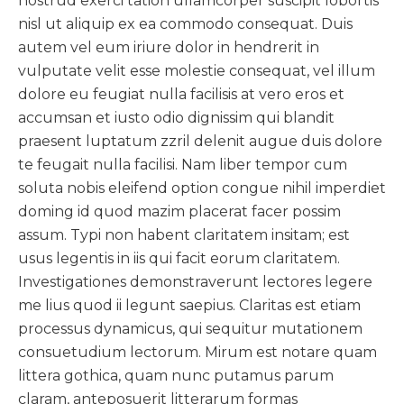
nostrud exerci tation ullamcorper suscipit lobortis
nisl ut aliquip ex ea commodo consequat. Duis
autem vel eum iriure dolor in hendrerit in
vulputate velit esse molestie consequat, vel illum
dolore eu feugiat nulla facilisis at vero eros et
accumsan et iusto odio dignissim qui blandit
praesent luptatum zzril delenit augue duis dolore
te feugait nulla facilisi. Nam liber tempor cum
soluta nobis eleifend option congue nihil imperdiet
doming id quod mazim placerat facer possim
assum. Typi non habent claritatem insitam; est
usus legentis in iis qui facit eorum claritatem.
Investigationes demonstraverunt lectores legere
me lius quod ii legunt saepius. Claritas est etiam
processus dynamicus, qui sequitur mutationem
consuetudium lectorum. Mirum est notare quam
littera gothica, quam nunc putamus parum
claram, anteposuerit litterarum formas