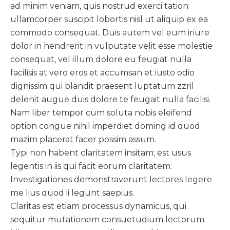
ad minim veniam, quis nostrud exerci tation
ullamcorper suscipit lobortis nisl ut aliquip ex ea
commodo consequat. Duis autem vel eum iriure
dolor in hendrerit in vulputate velit esse molestie
consequat, vel illum dolore eu feugiat nulla
facilisis at vero eros et accumsan et iusto odio
dignissim qui blandit praesent luptatum zzril
delenit augue duis dolore te feugait nulla facilisi.
Nam liber tempor cum soluta nobis eleifend
option congue nihil imperdiet doming id quod
mazim placerat facer possim assum.
Typi non habent claritatem insitam; est usus
legentis in iis qui facit eorum claritatem.
Investigationes demonstraverunt lectores legere
me lius quod ii legunt saepius.
Claritas est etiam processus dynamicus, qui
sequitur mutationem consuetudium lectorum.