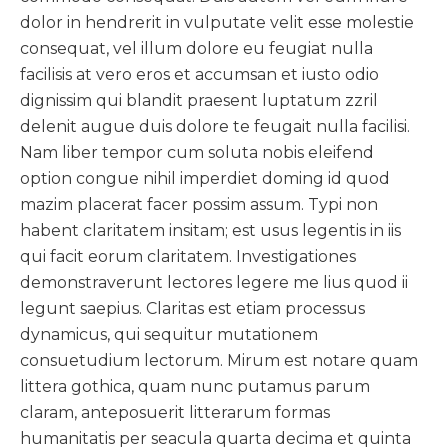
dolor in hendrerit in vulputate velit esse molestie
consequat, vel illum dolore eu feugiat nulla
facilisis at vero eros et accumsan et iusto odio
dignissim qui blandit praesent luptatum zzril
delenit augue duis dolore te feugait nulla facilisi.
Nam liber tempor cum soluta nobis eleifend
option congue nihil imperdiet doming id quod
mazim placerat facer possim assum. Typi non
habent claritatem insitam; est usus legentis in iis
qui facit eorum claritatem. Investigationes
demonstraverunt lectores legere me lius quod ii
legunt saepius. Claritas est etiam processus
dynamicus, qui sequitur mutationem
consuetudium lectorum. Mirum est notare quam
littera gothica, quam nunc putamus parum
claram, anteposuerit litterarum formas
humanitatis per seacula quarta decima et quinta